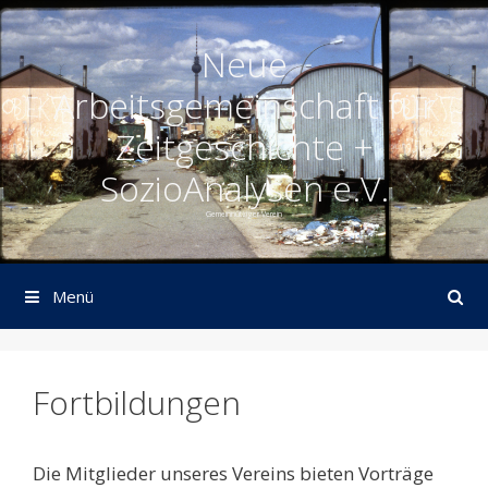
Springe
zum
Neue
Inhalt
Arbeitsgemeinschaft für
Zeitgeschichte +
SozioAnalysen e.V.
Gemeinnütziger Verein
Menü
Fortbildungen
Die Mitglieder unseres Vereins bieten Vorträge