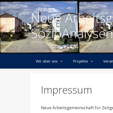
Springe
zum
Neue Arbeitsg
Inhalt
SozioAnalysen
Gemeinnütziger Verein
Wir über uns
Projekte
Veran
Impressum
Neue Arbeitsgemeinschaft für Zeitge