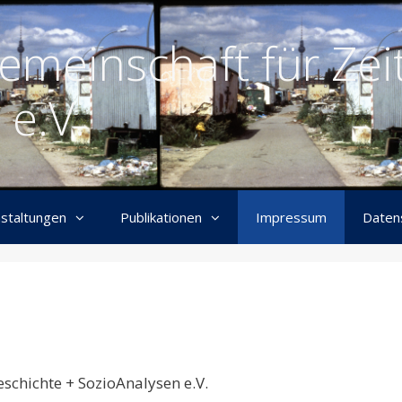
emeinschaft für Zei
 e.V.
staltungen
Publikationen
Impressum
Daten
schichte + SozioAnalysen e.V.